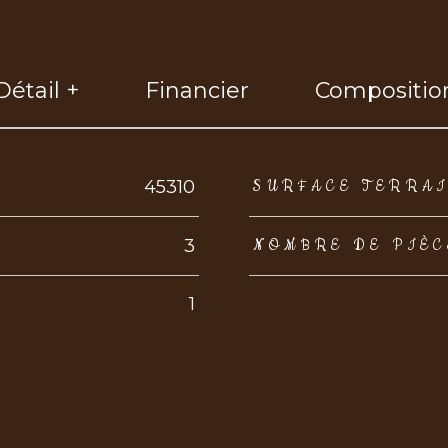
Détail +
Financier
Compositio
eurs
45310
SURFACE TERRA
3
NOMBRE DE PIÈC
1