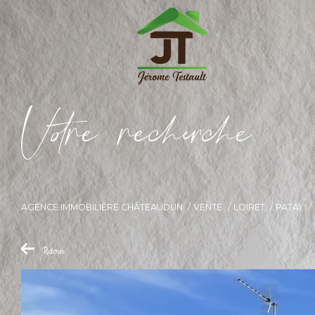
V
o
r
e
r
e
c
e
c
e
AGENCE IMMOBILIÈRE CHÂTEAUDUN
VENTE
LOIRET
PATAY
Retour