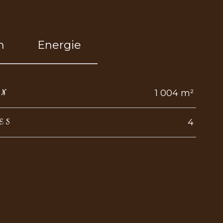
n
Energie
1 004 m²
IN
4
ES