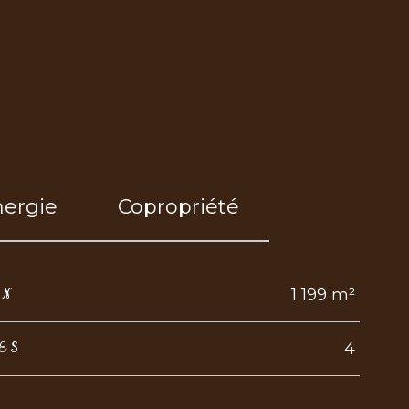
nergie
Copropriété
1 199 m²
IN
4
ES