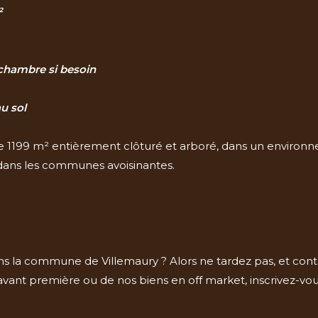
²
 chambre si besoin
u sol
de 1199 m² entièrement clôturé et arboré, dans un environn
dans les communes avoisinantes.
ns la commune de Villemaury ? Alors ne tardez pas, et conta
avant première ou de nos biens en off market, inscrivez-vo