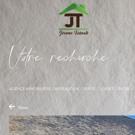
V
o
r
e
r
e
c
e
c
e
AGENCE IMMOBILIÈRE CHÂTEAUDUN
VENTE
LOIRET
PATAY
Retour