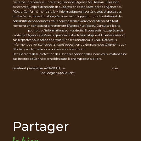
traitement repose sur l'intérêt légitime de l'Agence / du Réseau. Elles sont
conservées jusqu'à demande de suppression et sont destinées à l'Agence / au
Réseau. Conformément à la loi « informatique et libertés », vous disposez des
droits d’accès, de rectification, d’effacement, d’opposition, de limitation et de
portabilité de vos données. Vous pouvez retirer votre consentement à tout
moment en contactant directement l’Agence / Le Réseau. Consultez le site
http
s://cnil.fr/fr
pour plus d’informations sur vos droits. Si vous estimez, après avoir
contacté l'Agence / le Réseau, que vos droits « Informatique et Libertés » ne sont
pas respectés, vous pouvez adresser une réclamation à la CNIL. Nous vous
informons de l’existence de la liste d'opposition au démarchage téléphonique «
Bloctel », sur laquelle vous pouvez vous inscrire ici :
https://www.bloctel.gouv.fr
.
Dans le cadre de la protection des Données personnelles, nous vous invitons à ne
pas inscrire de Données sensibles dans le champ de saisie libre.
Ce site est protégé par reCAPTCHA, les
Politiques de Confidentialité
et es
Condi
tions d'utilisation
de Google s'appliquent.
partager