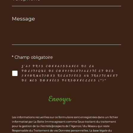
Message
*
* Champ obligatoire
J'AI PRIS CONNAISSANCE DE LA
POLITIQUE DE CONFIDENTIALITÉ ET DES
INFORMATIONS RELATIVES AU TRAITEMENT
DE MES DONNÉES PERSONNELLES (*)*
Envoyer
Les informations recueillies sur ce formulaire sont enregistrées dans un fichier
informatisé par La Boite Immo agissant comme Sous-traitant du traitement
pour la gestion de la clientèle/prospects de l'Agence / du Réseau qui reste
Responsable du Traitement de vos Données personnelles. La base légale du