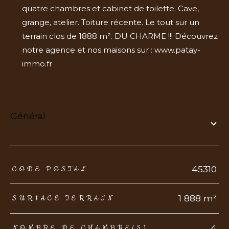
quatre chambres et cabinet de toilette. Cave,
grange, atelier. Toiture récente. Le tout sur un
terrain clos de 1888 m². DU CHARME !!! Découvrez
notre agence et nos maisons sur : www.patay-
immo.fr
général
TRAD_ZEPHYR_Caracteristique
TRAD_ZEPHYR_Valeurs
45310
CODE POSTAL
1 888 m²
SURFACE TERRAIN
4
NOMBRE DE CHAMBRE(S)