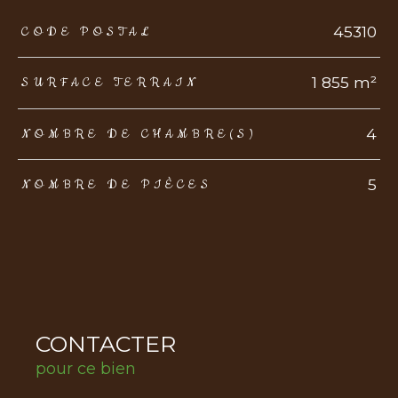
TRAD_ZEPHYR_Caracteristique
TRAD_ZEPHYR_Valeurs
45310
CODE POSTAL
1 855 m²
SURFACE TERRAIN
4
NOMBRE DE CHAMBRE(S)
5
NOMBRE DE PIÈCES
CONTACTER
pour ce bien