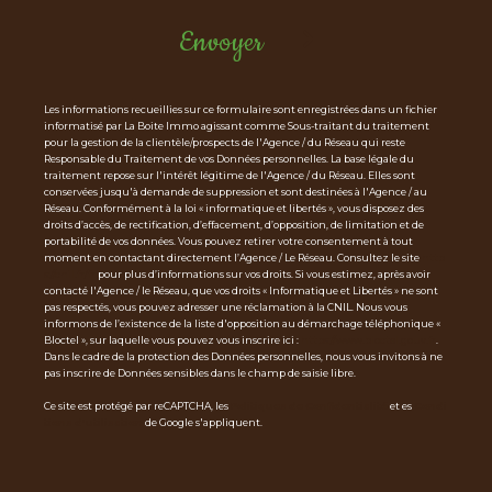
Envoyer
Les informations recueillies sur ce formulaire sont enregistrées dans un fichier
informatisé par La Boite Immo agissant comme Sous-traitant du traitement
pour la gestion de la clientèle/prospects de l'Agence / du Réseau qui reste
Responsable du Traitement de vos Données personnelles. La base légale du
traitement repose sur l'intérêt légitime de l'Agence / du Réseau. Elles sont
conservées jusqu'à demande de suppression et sont destinées à l'Agence / au
Réseau. Conformément à la loi « informatique et libertés », vous disposez des
droits d’accès, de rectification, d’effacement, d’opposition, de limitation et de
portabilité de vos données. Vous pouvez retirer votre consentement à tout
moment en contactant directement l’Agence / Le Réseau. Consultez le site
http
s://cnil.fr/fr
pour plus d’informations sur vos droits. Si vous estimez, après avoir
contacté l'Agence / le Réseau, que vos droits « Informatique et Libertés » ne sont
pas respectés, vous pouvez adresser une réclamation à la CNIL. Nous vous
informons de l’existence de la liste d'opposition au démarchage téléphonique «
Bloctel », sur laquelle vous pouvez vous inscrire ici :
https://www.bloctel.gouv.fr
.
Dans le cadre de la protection des Données personnelles, nous vous invitons à ne
pas inscrire de Données sensibles dans le champ de saisie libre.
Ce site est protégé par reCAPTCHA, les
Politiques de Confidentialité
et es
Condi
tions d'utilisation
de Google s'appliquent.