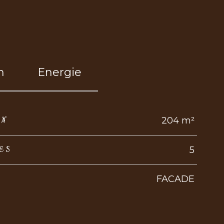
n
Energie
204 m²
IN
5
ES
FACADE