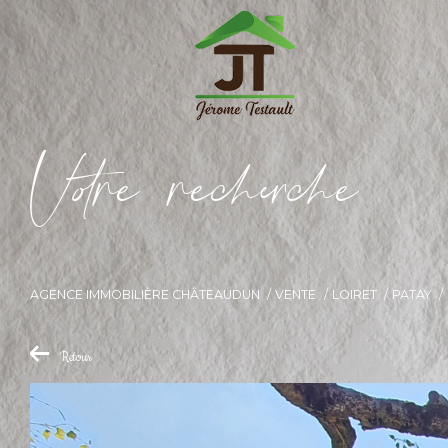
V
o
r
e
r
e
c
e
c
e
AGENCE IMMOBILIÈRE CHÂTEAUDUN
VENTE
LOIRET
PATAY
Retour