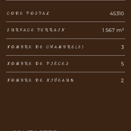
TRAD_ZEPHYR_Caracteristique
TRAD_ZEPHYR_Valeurs
45310
CODE POSTAL
1 567 m²
SURFACE TERRAIN
3
NOMBRE DE CHAMBRE(S)
5
NOMBRE DE PIÈCES
2
NOMBRE DE NIVEAUX