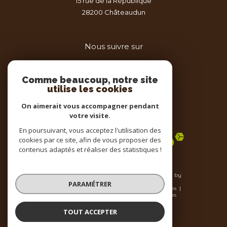
15 rue de la République
28200
châteaudun
Nous suivre sur
Comme beaucoup, notre site
utilise les cookies
On aimerait vous accompagner pendant
votre visite.
Adhérents
En poursuivant, vous acceptez l'utilisation des
cookies par ce site, afin de vous proposer des
contenus adaptés et réaliser des statistiques !
© 2026 | Tous droits réservés | Traduction powered by
Google |
PARAMÉTRER
Nos honoraires
Plan du site
Mentions légales
Admin
Nos liens
Politique RGPD
Cookies
TOUT ACCEPTER