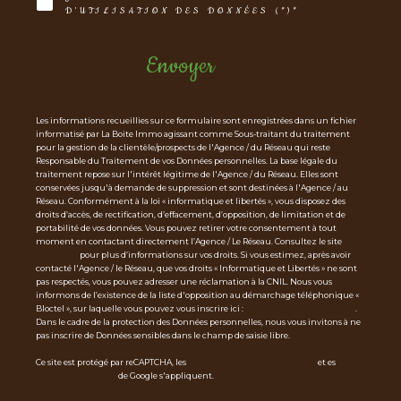
D'UTILISATION DES DONNÉES (*)*
Envoyer
Les informations recueillies sur ce formulaire sont enregistrées dans un fichier
informatisé par La Boite Immo agissant comme Sous-traitant du traitement
pour la gestion de la clientèle/prospects de l'Agence / du Réseau qui reste
Responsable du Traitement de vos Données personnelles. La base légale du
traitement repose sur l'intérêt légitime de l'Agence / du Réseau. Elles sont
conservées jusqu'à demande de suppression et sont destinées à l'Agence / au
Réseau. Conformément à la loi « informatique et libertés », vous disposez des
droits d’accès, de rectification, d’effacement, d’opposition, de limitation et de
portabilité de vos données. Vous pouvez retirer votre consentement à tout
moment en contactant directement l’Agence / Le Réseau. Consultez le site
http
s://cnil.fr/fr
pour plus d’informations sur vos droits. Si vous estimez, après avoir
contacté l'Agence / le Réseau, que vos droits « Informatique et Libertés » ne sont
pas respectés, vous pouvez adresser une réclamation à la CNIL. Nous vous
informons de l’existence de la liste d'opposition au démarchage téléphonique «
Bloctel », sur laquelle vous pouvez vous inscrire ici :
https://www.bloctel.gouv.fr
.
Dans le cadre de la protection des Données personnelles, nous vous invitons à ne
pas inscrire de Données sensibles dans le champ de saisie libre.
Ce site est protégé par reCAPTCHA, les
Politiques de Confidentialité
et es
Condi
tions d'utilisation
de Google s'appliquent.