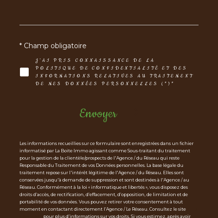
* Champ obligatoire
J'AI PRIS CONNAISSANCE DE LA
POLITIQUE DE CONFIDENTIALITÉ ET DES
INFORMATIONS RELATIVES AU TRAITEMENT
DE MES DONNÉES PERSONNELLES (*)*
Envoyer
Les informations recueillies sur ce formulaire sont enregistrées dans un fichier
informatisé par La Boite Immo agissant comme Sous-traitant du traitement
pour la gestion de la clientèle/prospects de l'Agence / du Réseau qui reste
Responsable du Traitement de vos Données personnelles. La base légale du
traitement repose sur l'intérêt légitime de l'Agence / du Réseau. Elles sont
conservées jusqu'à demande de suppression et sont destinées à l'Agence / au
Réseau. Conformément à la loi « informatique et libertés », vous disposez des
droits d’accès, de rectification, d’effacement, d’opposition, de limitation et de
portabilité de vos données. Vous pouvez retirer votre consentement à tout
moment en contactant directement l’Agence / Le Réseau. Consultez le site
http
s://cnil.fr/fr
pour plus d’informations sur vos droits. Si vous estimez, après avoir