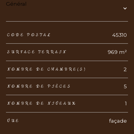
général
TRAD_ZEPHYR_Caracteristique
TRAD_ZEPHYR_Valeurs
45310
CODE POSTAL
969 m²
SURFACE TERRAIN
2
NOMBRE DE CHAMBRE(S)
5
NOMBRE DE PIÈCES
1
NOMBRE DE NIVEAUX
façade
VUE