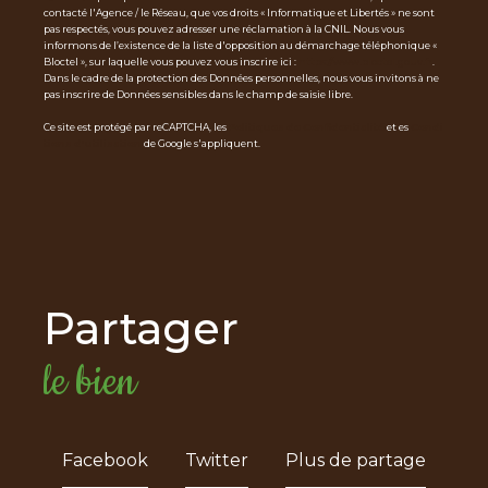
contacté l'Agence / le Réseau, que vos droits « Informatique et Libertés » ne sont
pas respectés, vous pouvez adresser une réclamation à la CNIL. Nous vous
informons de l’existence de la liste d'opposition au démarchage téléphonique «
Bloctel », sur laquelle vous pouvez vous inscrire ici :
https://www.bloctel.gouv.fr
.
Dans le cadre de la protection des Données personnelles, nous vous invitons à ne
pas inscrire de Données sensibles dans le champ de saisie libre.
Ce site est protégé par reCAPTCHA, les
Politiques de Confidentialité
et es
Condi
tions d'utilisation
de Google s'appliquent.
partager
le bien
Facebook
Twitter
Plus de partage