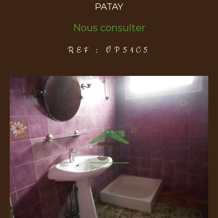
PATAY
Nous consulter
COUPS DE COEUR
EXCLUSIVITÉS
NOUVEAUTÉS
REF : VP51C5
Rechercher