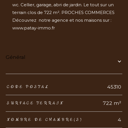
wc. Cellier, garage, abri de jardin. Le tout sur un
terrain clos de 722 m². PROCHES COMMERCES
Découvrez notre agence et nos maisons sur :
www.patay-immo.fr
général
TRAD_ZEPHYR_Caracteristique
TRAD_ZEPHYR_Valeurs
45310
CODE POSTAL
722 m²
SURFACE TERRAIN
4
NOMBRE DE CHAMBRE(S)