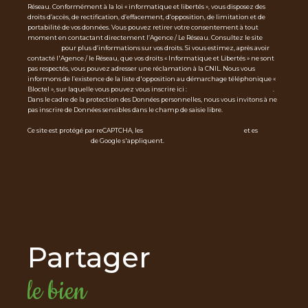
Réseau. Conformément à la loi « informatique et libertés », vous disposez des
droits d’accès, de rectification, d’effacement, d’opposition, de limitation et de
portabilité de vos données. Vous pouvez retirer votre consentement à tout
moment en contactant directement l’Agence / Le Réseau. Consultez le site
http
s://cnil.fr/fr
pour plus d’informations sur vos droits. Si vous estimez, après avoir
contacté l'Agence / le Réseau, que vos droits « Informatique et Libertés » ne sont
pas respectés, vous pouvez adresser une réclamation à la CNIL. Nous vous
informons de l’existence de la liste d'opposition au démarchage téléphonique «
Bloctel », sur laquelle vous pouvez vous inscrire ici :
https://www.bloctel.gouv.fr
.
Dans le cadre de la protection des Données personnelles, nous vous invitons à ne
pas inscrire de Données sensibles dans le champ de saisie libre.
Ce site est protégé par reCAPTCHA, les
Politiques de Confidentialité
et es
Condi
tions d'utilisation
de Google s'appliquent.
partager
le bien