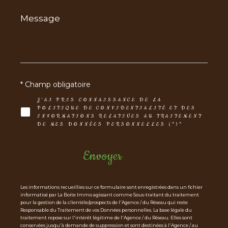
Message
*
* Champ obligatoire
J'AI PRIS CONNAISSANCE DE LA
POLITIQUE DE CONFIDENTIALITÉ ET DES
INFORMATIONS RELATIVES AU TRAITEMENT
DE MES DONNÉES PERSONNELLES (*)*
Envoyer
Les informations recueillies sur ce formulaire sont enregistrées dans un fichier
informatisé par La Boite Immo agissant comme Sous-traitant du traitement
pour la gestion de la clientèle/prospects de l'Agence / du Réseau qui reste
Responsable du Traitement de vos Données personnelles. La base légale du
traitement repose sur l'intérêt légitime de l'Agence / du Réseau. Elles sont
conservées jusqu'à demande de suppression et sont destinées à l'Agence / au