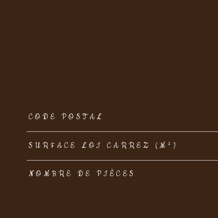
TRAD_ZEPHYR_Caracteristique
TRAD_ZEPHYR_Val
CODE POSTAL
SURFACE LOI CARREZ (M²)
NOMBRE DE PIÈCES