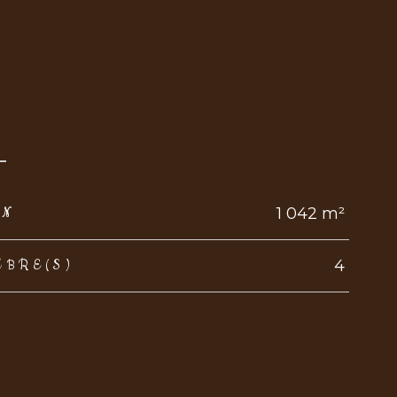
1 042 m²
IN
4
MBRE(S)