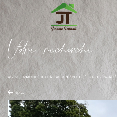
V
o
r
e
r
e
c
e
c
e
AGENCE IMMOBILIÈRE CHÂTEAUDUN
VENTE
LOIRET
PATAY
Retour