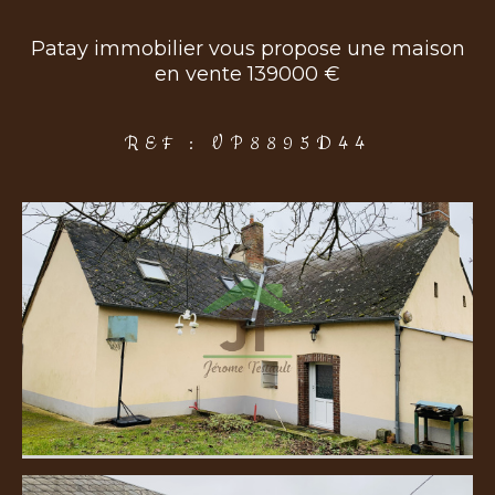
Patay immobilier vous propose une maison
en vente 139000 €
COUPS DE COEUR
EXCLUSIVITÉS
NOUVEAUTÉS
REF : VP8895D44
Rechercher