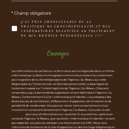
* Champ obligatoire
J'AI PRIS CONNAISSANCE DE LA
POLITIQUE DE CONFIDENTIALITÉ ET DES
INFORMATIONS RELATIVES AU TRAITEMENT
DE MES DONNÉES PERSONNELLES (*)*
Envoyer
Les informations recueillies sur ce formulaire sont enregistrées dans un fichier
informatisé par La Boite Immo agissant comme Sous-traitant du traitement
pour la gestion de la clientèle/prospects de l'Agence / du Réseau qui reste
Responsable du Traitement de vos Données personnelles. La base légale du
traitement repose sur l'intérêt légitime de l'Agence / du Réseau. Elles sont
conservées jusqu'à demande de suppression et sont destinées à l'Agence / au
Réseau. Conformément à la loi « informatique et libertés », vous disposez des
droits d’accès, de rectification, d’effacement, d’opposition, de limitation et de
portabilité de vos données. Vous pouvez retirer votre consentement à tout
moment en contactant directement l’Agence / Le Réseau. Consultez le site
http
s://cnil.fr/fr
pour plus d’informations sur vos droits. Si vous estimez, après avoir
contacté l'Agence / le Réseau, que vos droits « Informatique et Libertés » ne sont
pas respectés, vous pouvez adresser une réclamation à la CNIL. Nous vous
informons de l’existence de la liste d'opposition au démarchage téléphonique «