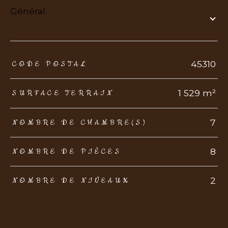
général
TRAD_ZEPHYR_Caracteristique
TRAD_ZEPHYR_Valeurs
45310
CODE POSTAL
1 529 m²
SURFACE TERRAIN
7
NOMBRE DE CHAMBRE(S)
8
NOMBRE DE PIÈCES
2
NOMBRE DE NIVEAUX