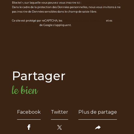
Bloctel », sur laquelle vous pouvez vous inscrire ici :
https://www.bloctel.gouv.fr
.
Dans le cadre de la protection des Données personnelles, nous vous invitons à ne
pas inscrire de Données sensibles dans le champ de saisie libre.
Ce site est protégé par reCAPTCHA, les
Politiques de Confidentialité
et es
Condi
tions d'utilisation
de Google s'appliquent.
partager
le bien
Facebook
Twitter
Plus de partage