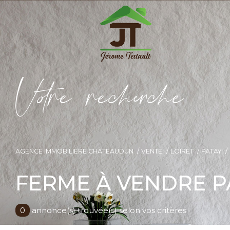
V
o
r
e
r
e
c
e
c
e
AGENCE IMMOBILIÈRE CHÂTEAUDUN
VENTE
LOIRET
PATAY
FERME À VENDRE P
0
annonce(s) trouvée(s) selon vos critères