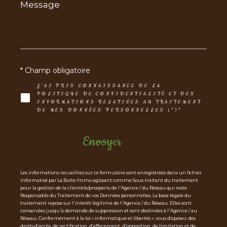
Message
*
* Champ obligatoire
J'AI PRIS CONNAISSANCE DE LA
POLITIQUE DE CONFIDENTIALITÉ ET DES
INFORMATIONS RELATIVES AU TRAITEMENT
DE MES DONNÉES PERSONNELLES (*)*
Envoyer
Les informations recueillies sur ce formulaire sont enregistrées dans un fichier
informatisé par La Boite Immo agissant comme Sous-traitant du traitement
pour la gestion de la clientèle/prospects de l'Agence / du Réseau qui reste
Responsable du Traitement de vos Données personnelles. La base légale du
traitement repose sur l'intérêt légitime de l'Agence / du Réseau. Elles sont
conservées jusqu'à demande de suppression et sont destinées à l'Agence / au
Réseau. Conformément à la loi « informatique et libertés », vous disposez des
droits d’accès, de rectification, d’effacement, d’opposition, de limitation et de