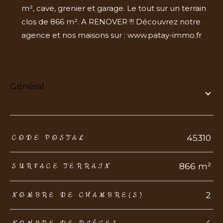
m², cave, grenier et garage. Le tout sur un terrain
clos de 866 m². A RENOVER !!! Découvrez notre
agence et nos maisons sur : www.patay-immo.fr
général
TRAD_ZEPHYR_Caracteristique
TRAD_ZEPHYR_Valeurs
45310
CODE POSTAL
866 m²
SURFACE TERRAIN
2
NOMBRE DE CHAMBRE(S)