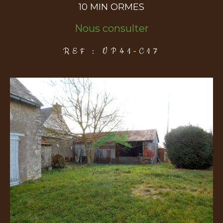
10 MIN ORMES
Nous consulter
COUPS DE COEUR
EXCLUSIVITÉS
NOUVEAUTÉS
REF : VP41-C17
Rechercher