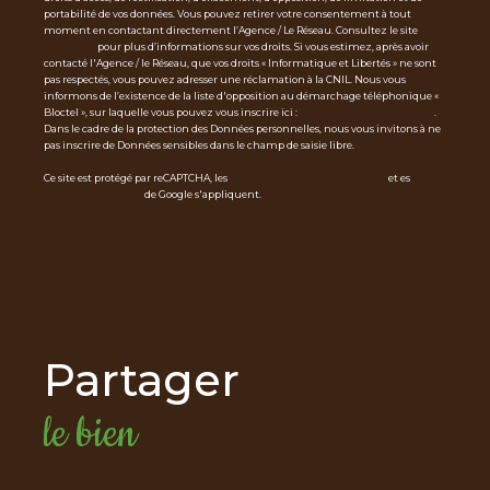
portabilité de vos données. Vous pouvez retirer votre consentement à tout
moment en contactant directement l’Agence / Le Réseau. Consultez le site
http
s://cnil.fr/fr
pour plus d’informations sur vos droits. Si vous estimez, après avoir
contacté l'Agence / le Réseau, que vos droits « Informatique et Libertés » ne sont
pas respectés, vous pouvez adresser une réclamation à la CNIL. Nous vous
informons de l’existence de la liste d'opposition au démarchage téléphonique «
Bloctel », sur laquelle vous pouvez vous inscrire ici :
https://www.bloctel.gouv.fr
.
Dans le cadre de la protection des Données personnelles, nous vous invitons à ne
pas inscrire de Données sensibles dans le champ de saisie libre.
Ce site est protégé par reCAPTCHA, les
Politiques de Confidentialité
et es
Condi
tions d'utilisation
de Google s'appliquent.
partager
le bien