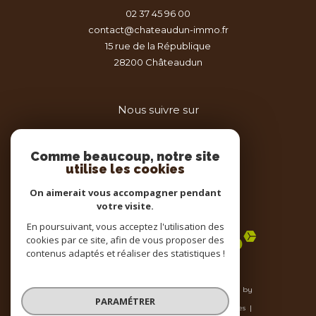
02 37 45 96 00
contact@chateaudun-immo.fr
15 rue de la République
28200
châteaudun
Nous suivre sur
Comme beaucoup, notre site
utilise les cookies
On aimerait vous accompagner pendant
votre visite.
Adhérents
En poursuivant, vous acceptez l'utilisation des
cookies par ce site, afin de vous proposer des
contenus adaptés et réaliser des statistiques !
© 2026 | Tous droits réservés | Traduction powered by
Google |
PARAMÉTRER
Nos honoraires
Plan du site
Mentions légales