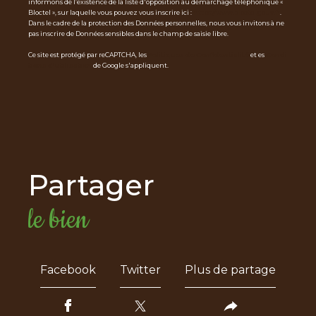
informons de l’existence de la liste d'opposition au démarchage téléphonique «
Bloctel », sur laquelle vous pouvez vous inscrire ici :
https://www.bloctel.gouv.fr
.
Dans le cadre de la protection des Données personnelles, nous vous invitons à ne
pas inscrire de Données sensibles dans le champ de saisie libre.
Ce site est protégé par reCAPTCHA, les
Politiques de Confidentialité
et es
Condi
tions d'utilisation
de Google s'appliquent.
partager
le bien
Facebook
Twitter
Plus de partage