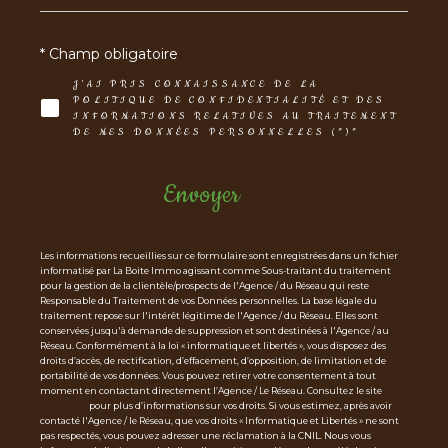
* Champ obligatoire
J'AI PRIS CONNAISSANCE DE LA
POLITIQUE DE CONFIDENTIALITÉ ET DES
INFORMATIONS RELATIVES AU TRAITEMENT
DE MES DONNÉES PERSONNELLES (*)*
Envoyer
Les informations recueillies sur ce formulaire sont enregistrées dans un fichier
informatisé par La Boite Immo agissant comme Sous-traitant du traitement
pour la gestion de la clientèle/prospects de l'Agence / du Réseau qui reste
Responsable du Traitement de vos Données personnelles. La base légale du
traitement repose sur l'intérêt légitime de l'Agence / du Réseau. Elles sont
conservées jusqu'à demande de suppression et sont destinées à l'Agence / au
Réseau. Conformément à la loi « informatique et libertés », vous disposez des
droits d’accès, de rectification, d’effacement, d’opposition, de limitation et de
portabilité de vos données. Vous pouvez retirer votre consentement à tout
moment en contactant directement l’Agence / Le Réseau. Consultez le site
http
s://cnil.fr/fr
pour plus d’informations sur vos droits. Si vous estimez, après avoir
contacté l'Agence / le Réseau, que vos droits « Informatique et Libertés » ne sont
pas respectés, vous pouvez adresser une réclamation à la CNIL. Nous vous