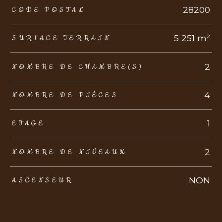
TRAD_ZEPHYR_Caracteristique
TRAD_ZEPHYR_Valeurs
28200
CODE POSTAL
5 251 m²
SURFACE TERRAIN
2
NOMBRE DE CHAMBRE(S)
4
NOMBRE DE PIÈCES
1
ETAGE
2
NOMBRE DE NIVEAUX
NON
ASCENSEUR