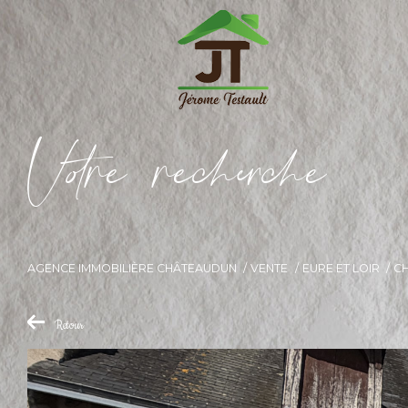
V
o
r
e
r
e
c
e
c
e
AGENCE IMMOBILIÈRE CHÂTEAUDUN
VENTE
EURE ET LOIR
C
Retour