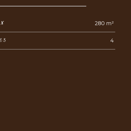
280 m²
IN
4
ES