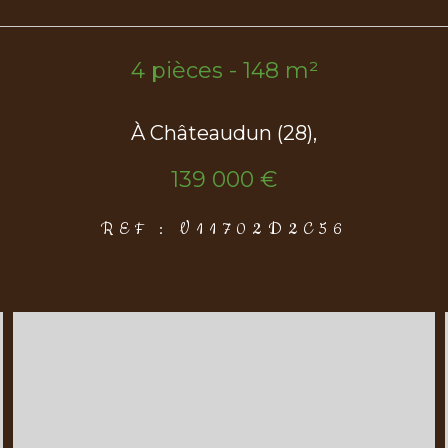
4 pièces - 148 m²
À Châteaudun (28),
139 000 €
REF : V11702D2C56