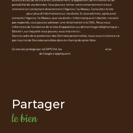
droits d’accès, de rectification, d’effacement, d’opposition, de limitation et de
portabilité de vos données. Vous pouvez retirer votre consentement à tout
moment en contactant directement l’Agence / Le Réseau. Consultez le site
http
s://cnil.fr/fr
pour plus d’informations sur vos droits. Si vous estimez, après avoir
contacté l'Agence / le Réseau, que vos droits « Informatique et Libertés » ne sont
pas respectés, vous pouvez adresser une réclamation à la CNIL. Nous vous
informons de l’existence de la liste d'opposition au démarchage téléphonique «
Bloctel », sur laquelle vous pouvez vous inscrire ici :
https://www.bloctel.gouv.fr
.
Dans le cadre de la protection des Données personnelles, nous vous invitons à ne
pas inscrire de Données sensibles dans le champ de saisie libre.
Ce site est protégé par reCAPTCHA, les
Politiques de Confidentialité
et es
Condi
tions d'utilisation
de Google s'appliquent.
partager
le bien