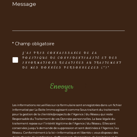
Message
*
* Champ obligatoire
J'AI PRIS CONNAISSANCE DE LA
POLITIQUE DE CONFIDENTIALITÉ ET DES
INFORMATIONS RELATIVES AU TRAITEMENT
DE MES DONNÉES PERSONNELLES (*)*
Envoyer
Les informations recueillies sur ce formulaire sont enregistrées dans un fichier
informatisé par La Boite Immo agissant comme Sous-traitant du traitement
pour la gestion de la clientèle/prospects de l'Agence / du Réseau qui reste
Responsable du Traitement de vos Données personnelles. La base légale du
traitement repose sur l'intérêt légitime de l'Agence / du Réseau. Elles sont
conservées jusqu'à demande de suppression et sont destinées à l'Agence / au
Réseau. Conformément à la loi « informatique et libertés », vous disposez des