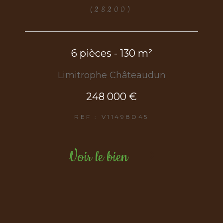
(28200)
6 pièces - 130 m²
Limitrophe Châteaudun
248 000 €
REF : V11498D45
Voir le bien