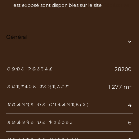
est exposé sont disponibles sur le site
Géorisques
général
TRAD_ZEPHYR_Caracteristique
TRAD_ZEPHYR_Valeurs
28200
CODE POSTAL
1 277 m²
SURFACE TERRAIN
4
NOMBRE DE CHAMBRE(S)
6
NOMBRE DE PIÈCES