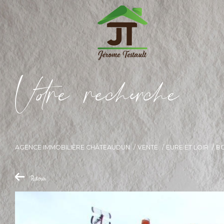
V
o
r
e
r
e
c
e
c
e
AGENCE IMMOBILIÈRE CHÂTEAUDUN
VENTE
EURE ET LOIR
B
Retour