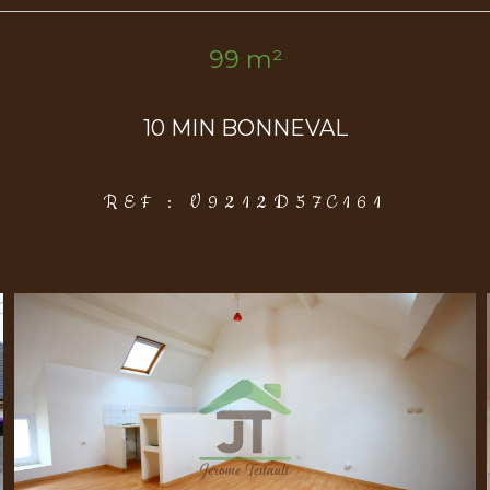
99 m²
10 MIN BONNEVAL
REF : V9212D57C161