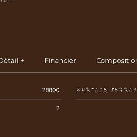
Détail +
Financier
Compositio
eurs
28800
SURFACE TERRA
2