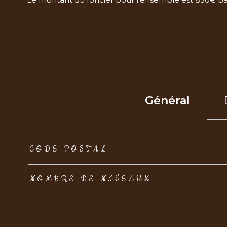
Général
TRAD_ZEPHYR_Caracteristique
TRAD_ZEPHYR_Val
CODE POSTAL
NOMBRE DE NIVEAUX