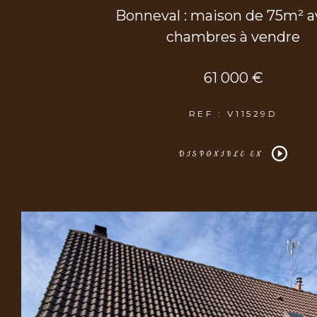
Bonneval : maison de 75m² a
chambres à vendre
61 000 €
REF : V11529D
DISPONIBLE EN