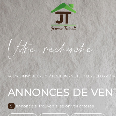
V
o
r
e
r
e
c
e
c
e
AGENCE IMMOBILIÈRE CHÂTEAUDUN
VENTE
EURE ET LOIR
B
ANNONCES DE VENT
5
annonce(s) trouvée(s) selon vos critères