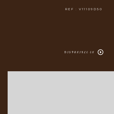
REF : V11109D50
DISPONIBLE EN