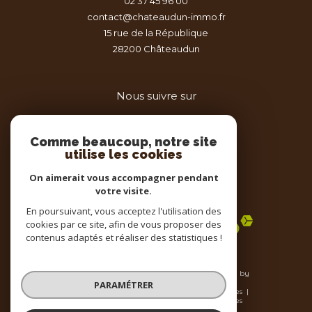
02 37 45 96 00
contact@chateaudun-immo.fr
15 rue de la République
28200
châteaudun
Nous suivre sur
Comme beaucoup, notre site
utilise les cookies
On aimerait vous accompagner pendant
votre visite.
Adhérents
En poursuivant, vous acceptez l'utilisation des
cookies par ce site, afin de vous proposer des
contenus adaptés et réaliser des statistiques !
© 2026 | Tous droits réservés | Traduction powered by
Google |
PARAMÉTRER
Nos honoraires
Plan du site
Mentions légales
Admin
Nos liens
Politique RGPD
Cookies