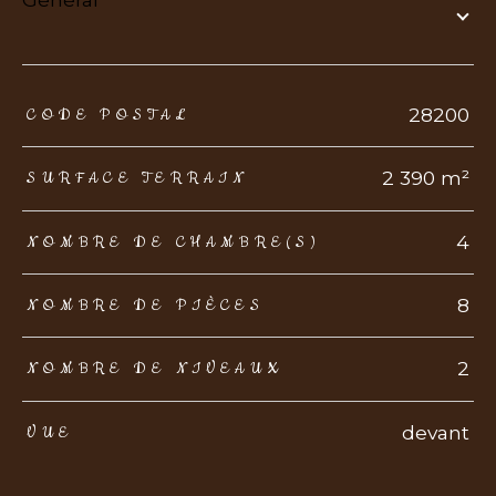
TRAD_ZEPHYR_Caracteristique
TRAD_ZEPHYR_Valeurs
28200
CODE POSTAL
2 390 m²
SURFACE TERRAIN
4
NOMBRE DE CHAMBRE(S)
8
NOMBRE DE PIÈCES
2
NOMBRE DE NIVEAUX
devant
VUE