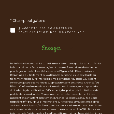
* Champ obligatoire
J'ACCEPTE LES CONDITIONS
D'UTILISATION DES DONNÉES (*)*
Envoyer
Les informations recueillies sur ce formulaire sont enregistrées dans un fichier
informatisé par La Boite Immo agissant comme Sous-traitant du traitement
pour la gestion de la clientèle/prospects de l'Agence / du Réseau qui reste
Responsable du Traitement de vos Données personnelles. La base légale du
traitement repose sur l'intérêt légitime de l'Agence / du Réseau. Elles sont
conservées jusqu'à demande de suppression et sont destinées à l'Agence / au
Réseau. Conformément à la loi « informatique et libertés », vous disposez des
droits d’accès, de rectification, d’effacement, d’opposition, de limitation et de
portabilité de vos données. Vous pouvez retirer votre consentement à tout
moment en contactant directement l’Agence / Le Réseau. Consultez le site
https://cnil.fr/fr pour plus d’informations sur vos droits. Si vous estimez, après
avoir contacté l'Agence / le Réseau, que vos droits « Informatique et Libertés » ne
sont pas respectés, vous pouvez adresser une réclamation à la CNIL. Nous vous
informons de l’existence de la liste d'opposition au démarchage téléphonique «