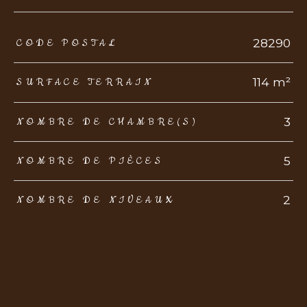
TRAD_ZEPHYR_Caracteristique
TRAD_ZEPHYR_Valeurs
28290
CODE POSTAL
114 m²
SURFACE TERRAIN
3
NOMBRE DE CHAMBRE(S)
5
NOMBRE DE PIÈCES
2
NOMBRE DE NIVEAUX