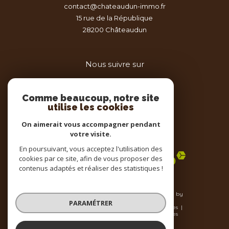
contact@chateaudun-immo.fr
15 rue de la République
28200
châteaudun
Nous suivre sur
Comme beaucoup, notre site
utilise les cookies
On aimerait vous accompagner pendant
votre visite.
Adhérents
En poursuivant, vous acceptez l'utilisation des
cookies par ce site, afin de vous proposer des
contenus adaptés et réaliser des statistiques !
© 2026 | Tous droits réservés | Traduction powered by
Google |
PARAMÉTRER
Nos honoraires
Plan du site
Mentions légales
Admin
Nos liens
Politique RGPD
Cookies