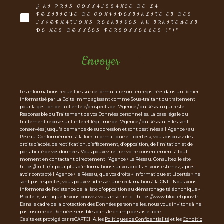
J'AI PRIS CONNAISSANCE DE LA
POLITIQUE DE CONFIDENTIALITÉ ET DES
INFORMATIONS RELATIVES AU TRAITEMENT
DE MES DONNÉES PERSONNELLES (*)*
Envoyer
Les informations recueillies sur ce formulaire sont enregistrées dans un fichier
informatisé par La Boite Immo agissant comme Sous-traitant du traitement
pour la gestion de la clientèle/prospects de l'Agence / du Réseau qui reste
Responsable du Traitement de vos Données personnelles. La base légale du
traitement repose sur l'intérêt légitime de l'Agence / du Réseau. Elles sont
conservées jusqu'à demande de suppression et sont destinées à l'Agence / au
Réseau. Conformément à la loi « informatique et libertés », vous disposez des
droits d’accès, de rectification, d’effacement, d’opposition, de limitation et de
portabilité de vos données. Vous pouvez retirer votre consentement à tout
moment en contactant directement l’Agence / Le Réseau. Consultez le site
https://cnil.fr/fr pour plus d’informations sur vos droits. Si vous estimez, après
avoir contacté l'Agence / le Réseau, que vos droits « Informatique et Libertés » ne
sont pas respectés, vous pouvez adresser une réclamation à la CNIL. Nous vous
informons de l’existence de la liste d'opposition au démarchage téléphonique «
Bloctel », sur laquelle vous pouvez vous inscrire ici : https://www.bloctel.gouv.fr
Dans le cadre de la protection des Données personnelles, nous vous invitons à ne
pas inscrire de Données sensibles dans le champ de saisie libre.
Ce site est protégé par reCAPTCHA, les
Politiques de Confidentialité
et les
Conditio