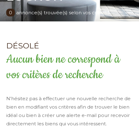
Surface
0
annonce(s) trouvée(s) selon vos critères
terrain
Surface terrain
Surface
Surface
DÉSOLÉ
Aucun bien ne correspond à
Pièces
Pièces
vos critères de recherche
Référence
N'hésitez pas à effectuer une nouvelle recherche de
AFFINER LES CRITÈRES
bien en modifiant vos critères afin de trouver le bien
idéal ou bien à créer une alerte e-mail pour recevoir
TERRASSE
PARKING
PISCINE
directement les biens qui vous intéressent.
FILTRER PAR