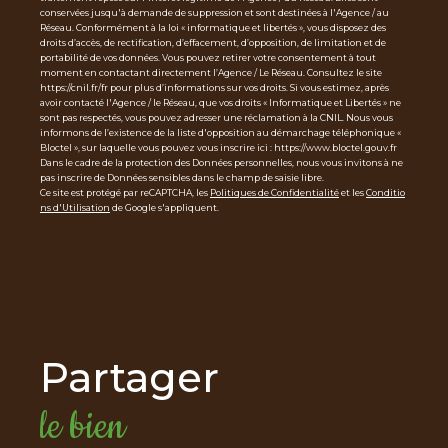
conservées jusqu'à demande de suppression et sont destinées à l'Agence / au
Réseau. Conformément à la loi « informatique et libertés », vous disposez des
droits d’accès, de rectification, d’effacement, d’opposition, de limitation et de
portabilité de vos données. Vous pouvez retirer votre consentement à tout
moment en contactant directement l’Agence / Le Réseau. Consultez le site
https://cnil.fr/fr pour plus d’informations sur vos droits. Si vous estimez, après
avoir contacté l'Agence / le Réseau, que vos droits « Informatique et Libertés » ne
sont pas respectés, vous pouvez adresser une réclamation à la CNIL. Nous vous
informons de l’existence de la liste d'opposition au démarchage téléphonique «
Bloctel », sur laquelle vous pouvez vous inscrire ici : https://www.bloctel.gouv.fr
Dans le cadre de la protection des Données personnelles, nous vous invitons à ne
pas inscrire de Données sensibles dans le champ de saisie libre.
Ce site est protégé par reCAPTCHA, les
Politiques de Confidentialité
et les
Conditio
ns d'Utilisation
de Google s'appliquent.
partager
le bien