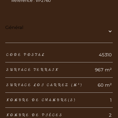
Référence : VP2760
général
TRAD_ZEPHYR_Caracteristique
TRAD_ZEPHYR_Valeurs
45310
CODE POSTAL
967 m²
SURFACE TERRAIN
60 m²
SURFACE LOI CARREZ (M²)
1
NOMBRE DE CHAMBRE(S)
2
NOMBRE DE PIÈCES