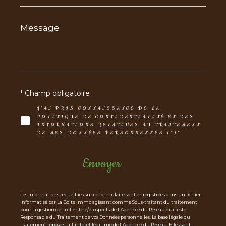
Message
*
* Champ obligatoire
J'AI PRIS CONNAISSANCE DE LA
POLITIQUE DE CONFIDENTIALITÉ ET DES
INFORMATIONS RELATIVES AU TRAITEMENT
DE MES DONNÉES PERSONNELLES (*)*
Envoyer
Les informations recueillies sur ce formulaire sont enregistrées dans un fichier
informatisé par La Boite Immo agissant comme Sous-traitant du traitement
pour la gestion de la clientèle/prospects de l'Agence / du Réseau qui reste
Responsable du Traitement de vos Données personnelles. La base légale du
traitement repose sur l'intérêt légitime de l'Agence / du Réseau. Elles sont