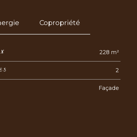
nergie
Copropriété
228 m²
IN
2
ES
Façade