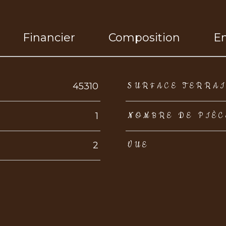
Financier
Composition
E
eurs
45310
SURFACE TERRA
1
NOMBRE DE PIÈC
2
VUE