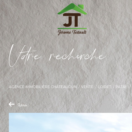
V
o
r
e
r
e
c
e
c
e
AGENCE IMMOBILIÈRE CHÂTEAUDUN
VENTE
LOIRET
PATAY
Retour