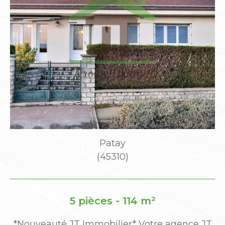
Patay
(45310)
5 pièces - 114 m²
e
*Nouveauté JT Immobilier* Votre agence JT