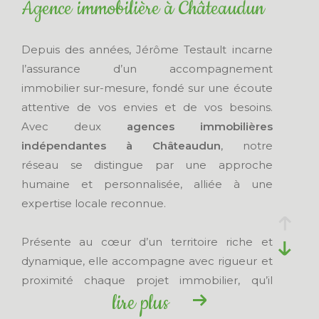
Agence immobilière à Châteaudun
Budget
Budget
Depuis des années, Jérôme Testault incarne
l’assurance d’un accompagnement
Surface
immobilier sur-mesure, fondé sur une écoute
Surface
attentive de vos envies et de vos besoins.
Pièces
Avec deux
agences immobilières
Pièces
indépendantes à Châteaudun
, notre
réseau se distingue par une approche
Surface
humaine et personnalisée, alliée à une
terrain
Surface terrain
expertise locale reconnue.
Référence
Présente au cœur d’un territoire riche et
dynamique, elle accompagne avec rigueur et
proximité chaque projet immobilier, qu’il
CRITÈRES
lire plus
s’agisse d’une
vente immobilière à
SUPPLÉMENTAIRES
Châteaudun
ou de l’
achat d’un bien
dans les