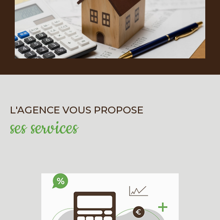
précise et conseil
personnalisé
Estimer correctement un bien est essentiel
pour vendre rapidement et au bon prix. Grâce
à notre expérience et à nos outils modernes
d’évaluation, nous vous proposons une
estimation fiable et précise, tenant compte
L'AGENCE VOUS PROPOSE
des spécificités locales et de l’évolution du
ses services
marché. Une fois l’estimation réalisée, nous
mettons tout en œuvre pour assurer une
visibilité optimale de votre bien : vitrine
d’agence, publicité en ligne, réseaux sociaux,
visites virtuelles…
Contactez votre agence