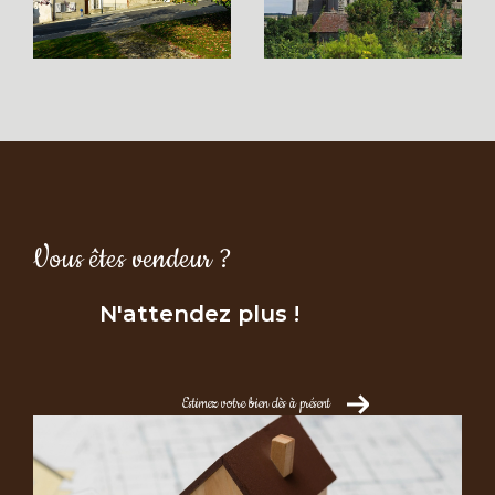
d’appartement à
Châteaudun et ses environs
Vous souhaitez devenir propriétaire à
Châteaudun ? Notre agence propose une
large sélection de biens adaptés à tous les
profils :
maisons familiales, appartements,
propriétés de charme
… Que vous recherchiez
une résidence principale ou un
Vous êtes vendeur ?
investissement locatif, nous vous guidons dans
votre parcours d’achat, de la première visite
N'attendez plus !
jusqu’à la signature de l’acte authentique.
Faites confiance à notre savoir-faire pour un
a
chat de maison à Châteaudun
ou un
achat
Estimez votre bien dès à présent
d’appartement
en toute sérénité.
Estimation immobilière